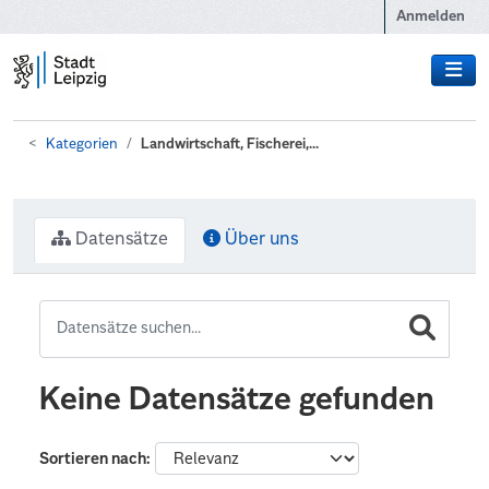
Zum Hauptinhalt wechseln
Anmelden
Kategorien
Landwirtschaft, Fischerei,...
Datensätze
Über uns
Keine Datensätze gefunden
Sortieren nach