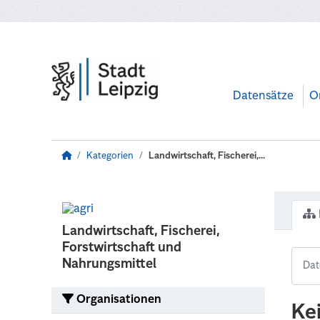
Zum Hauptinhalt wechseln
Datensätze
O
Kategorien
Landwirtschaft, Fischerei,...
Landwirtschaft, Fischerei,
Forstwirtschaft und
Nahrungsmittel
Organisationen
Ke