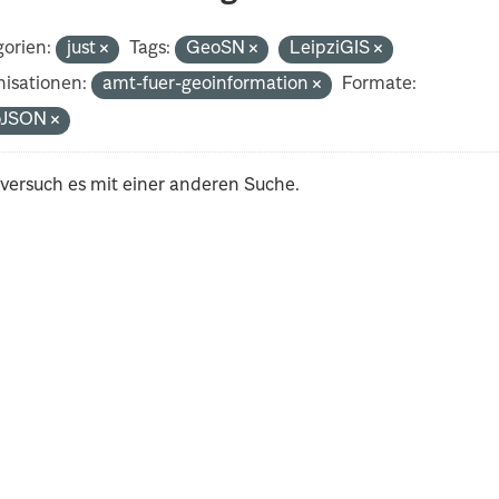
orien:
just
Tags:
GeoSN
LeipziGIS
isationen:
amt-fuer-geoinformation
Formate:
oJSON
 versuch es mit einer anderen Suche.