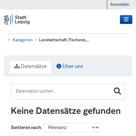
Zum Hauptinhalt wechseln
Anmelden
Kategorien
Landwirtschaft, Fischerei,...
Datensätze
Über uns
Keine Datensätze gefunden
Sortieren nach