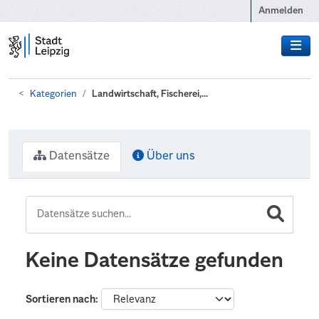
Zum Hauptinhalt wechseln
Anmelden
Kategorien
Landwirtschaft, Fischerei,...
Datensätze
Über uns
Keine Datensätze gefunden
Sortieren nach