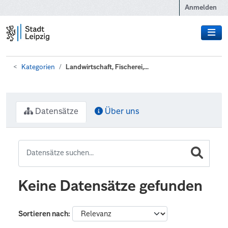
Zum Hauptinhalt wechseln
Anmelden
Kategorien
Landwirtschaft, Fischerei,...
Datensätze
Über uns
Keine Datensätze gefunden
Sortieren nach