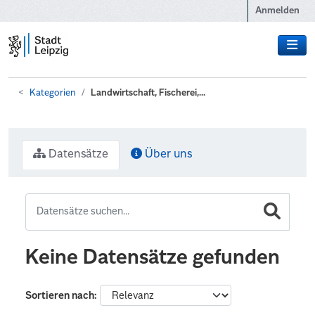
Zum Hauptinhalt wechseln
Anmelden
Kategorien
Landwirtschaft, Fischerei,...
Datensätze
Über uns
Keine Datensätze gefunden
Sortieren nach