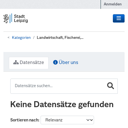
Zum Hauptinhalt wechseln
Anmelden
Kategorien
Landwirtschaft, Fischerei,...
Datensätze
Über uns
Keine Datensätze gefunden
Sortieren nach