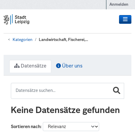
Zum Hauptinhalt wechseln
Anmelden
Kategorien
Landwirtschaft, Fischerei,...
Datensätze
Über uns
Keine Datensätze gefunden
Sortieren nach