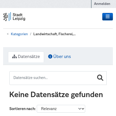
Zum Hauptinhalt wechseln
Anmelden
Kategorien
Landwirtschaft, Fischerei,...
Datensätze
Über uns
Keine Datensätze gefunden
Sortieren nach