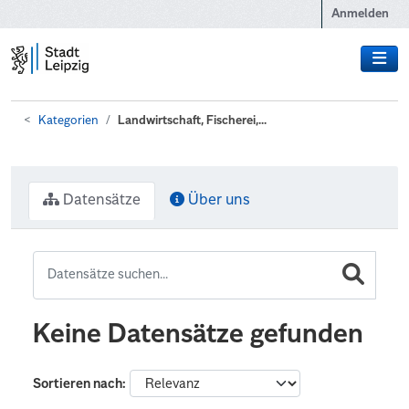
Zum Hauptinhalt wechseln
Anmelden
Kategorien
Landwirtschaft, Fischerei,...
Datensätze
Über uns
Keine Datensätze gefunden
Sortieren nach