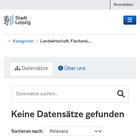
Zum Hauptinhalt wechseln
Anmelden
Kategorien
Landwirtschaft, Fischerei,...
Datensätze
Über uns
Keine Datensätze gefunden
Sortieren nach