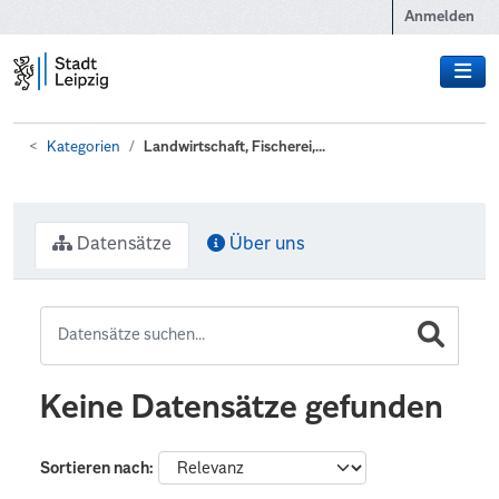
Zum Hauptinhalt wechseln
Anmelden
Kategorien
Landwirtschaft, Fischerei,...
Datensätze
Über uns
Keine Datensätze gefunden
Sortieren nach