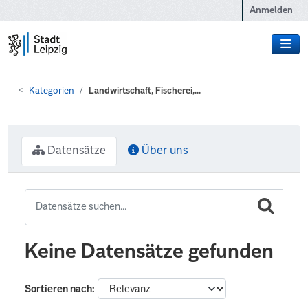
Zum Hauptinhalt wechseln
Anmelden
Kategorien
Landwirtschaft, Fischerei,...
Datensätze
Über uns
Keine Datensätze gefunden
Sortieren nach