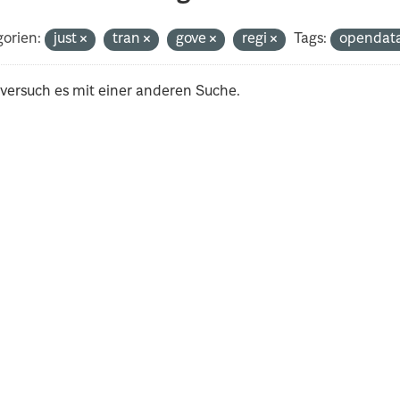
orien:
just
tran
gove
regi
Tags:
opendat
 versuch es mit einer anderen Suche.