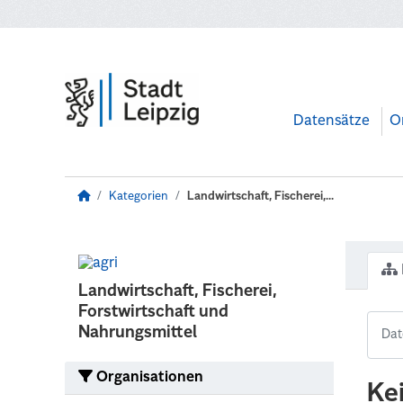
Zum Hauptinhalt wechseln
Datensätze
O
Kategorien
Landwirtschaft, Fischerei,...
Landwirtschaft, Fischerei,
Forstwirtschaft und
Nahrungsmittel
Organisationen
Ke