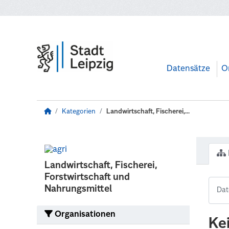
Zum Hauptinhalt wechseln
Datensätze
O
Kategorien
Landwirtschaft, Fischerei,...
Landwirtschaft, Fischerei,
Forstwirtschaft und
Nahrungsmittel
Organisationen
Ke