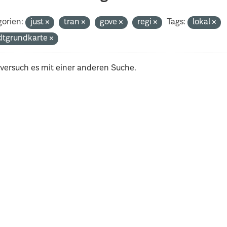
orien:
just
tran
gove
regi
Tags:
lokal
dtgrundkarte
 versuch es mit einer anderen Suche.