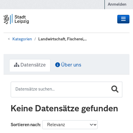
Zum Hauptinhalt wechseln
Anmelden
Kategorien
Landwirtschaft, Fischerei,...
Datensätze
Über uns
Keine Datensätze gefunden
Sortieren nach