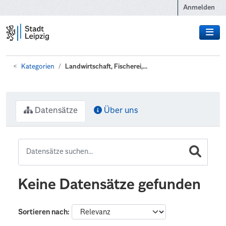
Zum Hauptinhalt wechseln
Anmelden
Kategorien
Landwirtschaft, Fischerei,...
Datensätze
Über uns
Keine Datensätze gefunden
Sortieren nach