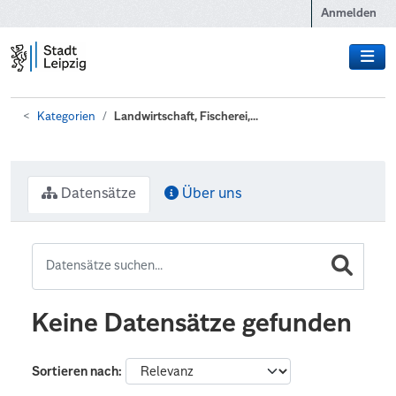
Zum Hauptinhalt wechseln
Anmelden
Kategorien
Landwirtschaft, Fischerei,...
Datensätze
Über uns
Keine Datensätze gefunden
Sortieren nach