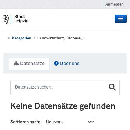
Zum Hauptinhalt wechseln
Anmelden
Kategorien
Landwirtschaft, Fischerei,...
Datensätze
Über uns
Keine Datensätze gefunden
Sortieren nach