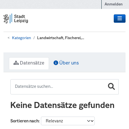
Zum Hauptinhalt wechseln
Anmelden
Kategorien
Landwirtschaft, Fischerei,...
Datensätze
Über uns
Keine Datensätze gefunden
Sortieren nach