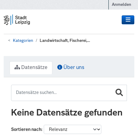
Zum Hauptinhalt wechseln
Anmelden
Kategorien
Landwirtschaft, Fischerei,...
Datensätze
Über uns
Keine Datensätze gefunden
Sortieren nach