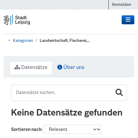
Zum Hauptinhalt wechseln
Anmelden
Kategorien
Landwirtschaft, Fischerei,...
Datensätze
Über uns
Keine Datensätze gefunden
Sortieren nach