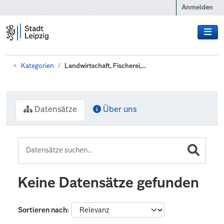
Zum Hauptinhalt wechseln
Anmelden
Kategorien
Landwirtschaft, Fischerei,...
Datensätze
Über uns
Keine Datensätze gefunden
Sortieren nach