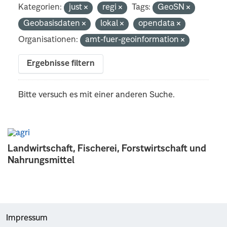
Kategorien:
just
regi
Tags:
GeoSN
Geobasisdaten
lokal
opendata
Organisationen:
amt-fuer-geoinformation
Ergebnisse filtern
Bitte versuch es mit einer anderen Suche.
Landwirtschaft, Fischerei, Forstwirtschaft und
Nahrungsmittel
Impressum