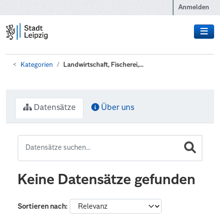
Zum Hauptinhalt wechseln
Anmelden
Kategorien
Landwirtschaft, Fischerei,...
Datensätze
Über uns
Keine Datensätze gefunden
Sortieren nach