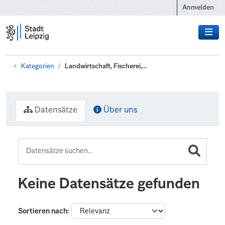
Zum Hauptinhalt wechseln
Anmelden
Kategorien
Landwirtschaft, Fischerei,...
Datensätze
Über uns
Keine Datensätze gefunden
Sortieren nach