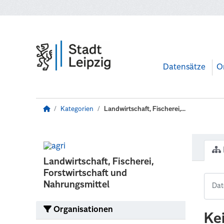
Zum Hauptinhalt wechseln
Datensätze
O
Kategorien
Landwirtschaft, Fischerei,...
Landwirtschaft, Fischerei,
Forstwirtschaft und
Nahrungsmittel
Organisationen
Ke