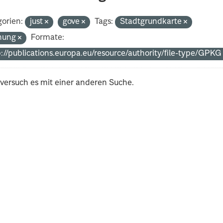
orien:
just
gove
Tags:
Stadtgrundkarte
nung
Formate:
p://publications.europa.eu/resource/authority/file-type/GPK
 versuch es mit einer anderen Suche.