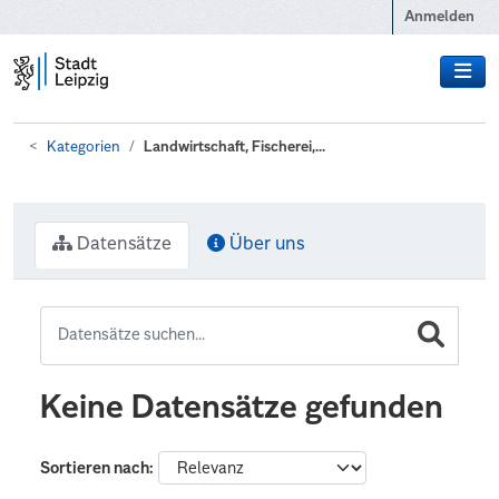
Zum Hauptinhalt wechseln
Anmelden
Kategorien
Landwirtschaft, Fischerei,...
Datensätze
Über uns
Keine Datensätze gefunden
Sortieren nach