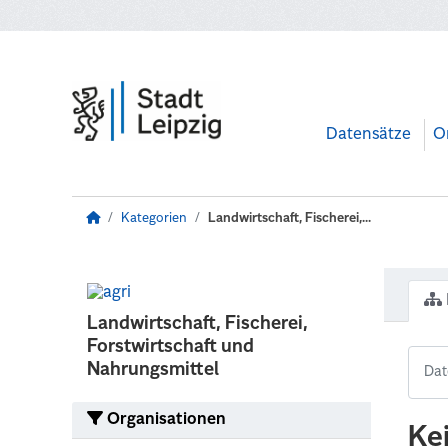
Zum Hauptinhalt wechseln
Datensätze
O
Kategorien
Landwirtschaft, Fischerei,...
Landwirtschaft, Fischerei,
Forstwirtschaft und
Nahrungsmittel
Organisationen
Ke