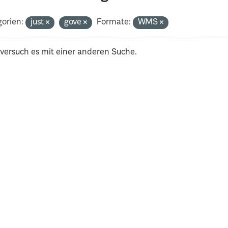
orien:
just
gove
Formate:
WMS
 versuch es mit einer anderen Suche.