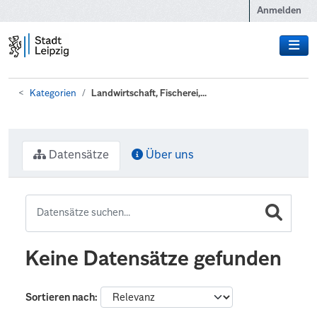
Zum Hauptinhalt wechseln
Anmelden
Kategorien
Landwirtschaft, Fischerei,...
Datensätze
Über uns
Keine Datensätze gefunden
Sortieren nach