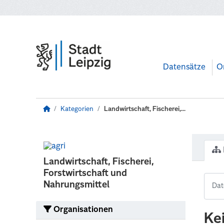
Zum Hauptinhalt wechseln
Datensätze
O
Kategorien
Landwirtschaft, Fischerei,...
Landwirtschaft, Fischerei,
Forstwirtschaft und
Nahrungsmittel
Organisationen
Ke