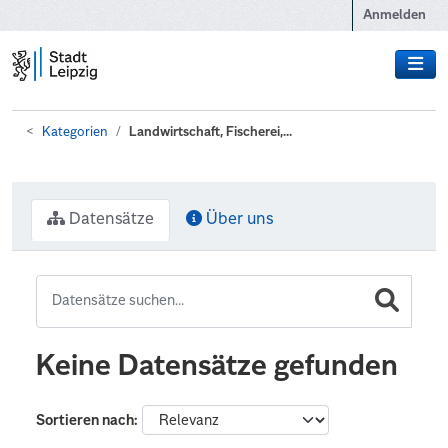
Zum Hauptinhalt wechseln
Anmelden
Kategorien
Landwirtschaft, Fischerei,...
Datensätze
Über uns
Keine Datensätze gefunden
Sortieren nach