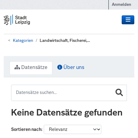
Zum Hauptinhalt wechseln
Anmelden
Kategorien
Landwirtschaft, Fischerei,...
Datensätze
Über uns
Keine Datensätze gefunden
Sortieren nach