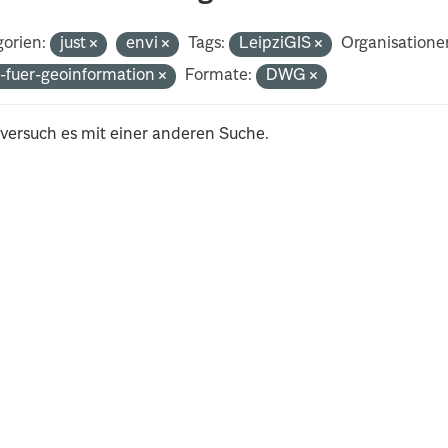
orien:
just
envi
Tags:
LeipziGIS
Organisatione
-fuer-geoinformation
Formate:
DWG
 versuch es mit einer anderen Suche.