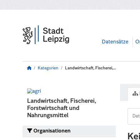
Zum Hauptinhalt wechseln
Datensätze
O
Kategorien
Landwirtschaft, Fischerei,...
Landwirtschaft, Fischerei,
Forstwirtschaft und
Nahrungsmittel
Organisationen
Ke