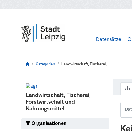
Zum Hauptinhalt wechseln
Datensätze
O
Kategorien
Landwirtschaft, Fischerei,...
Landwirtschaft, Fischerei,
Forstwirtschaft und
Nahrungsmittel
Organisationen
Ke