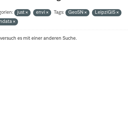
orien:
just
envi
Tags:
GeoSN
LeipziGIS
ndata
 versuch es mit einer anderen Suche.