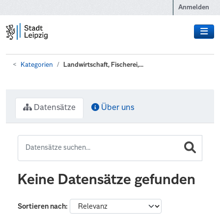
Zum Hauptinhalt wechseln
Anmelden
Kategorien
Landwirtschaft, Fischerei,...
Datensätze
Über uns
Keine Datensätze gefunden
Sortieren nach