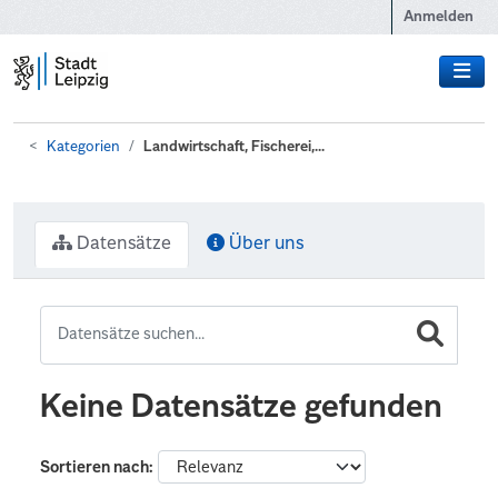
Zum Hauptinhalt wechseln
Anmelden
Kategorien
Landwirtschaft, Fischerei,...
Datensätze
Über uns
Keine Datensätze gefunden
Sortieren nach