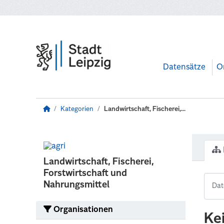
Zum Hauptinhalt wechseln
Datensätze
O
Kategorien
Landwirtschaft, Fischerei,...
Landwirtschaft, Fischerei,
Forstwirtschaft und
Nahrungsmittel
Organisationen
Ke