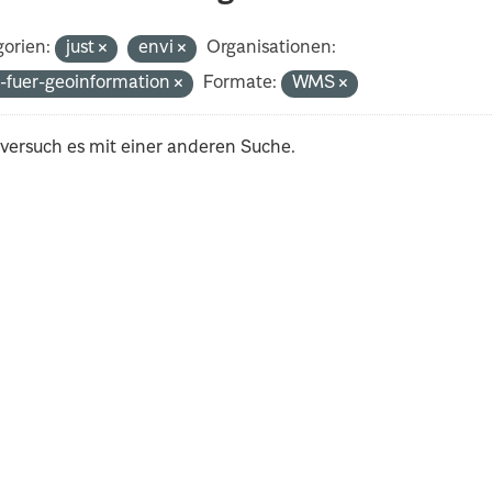
orien:
just
envi
Organisationen:
-fuer-geoinformation
Formate:
WMS
 versuch es mit einer anderen Suche.