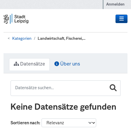
Zum Hauptinhalt wechseln
Anmelden
Kategorien
Landwirtschaft, Fischerei,...
Datensätze
Über uns
Keine Datensätze gefunden
Sortieren nach