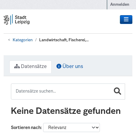
Zum Hauptinhalt wechseln
Anmelden
Kategorien
Landwirtschaft, Fischerei,...
Datensätze
Über uns
Keine Datensätze gefunden
Sortieren nach