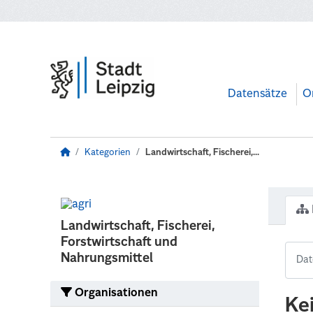
Zum Hauptinhalt wechseln
Datensätze
O
Kategorien
Landwirtschaft, Fischerei,...
Landwirtschaft, Fischerei,
Forstwirtschaft und
Nahrungsmittel
Organisationen
Ke