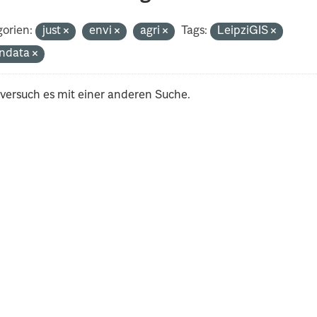
orien:
just
envi
agri
Tags:
LeipziGIS
ndata
 versuch es mit einer anderen Suche.