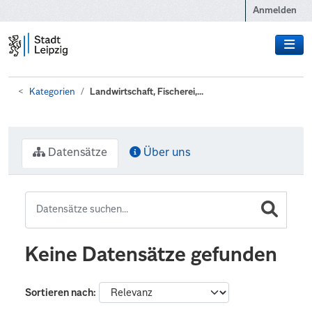
Zum Hauptinhalt wechseln
Anmelden
Kategorien
Landwirtschaft, Fischerei,...
Datensätze
Über uns
Keine Datensätze gefunden
Sortieren nach