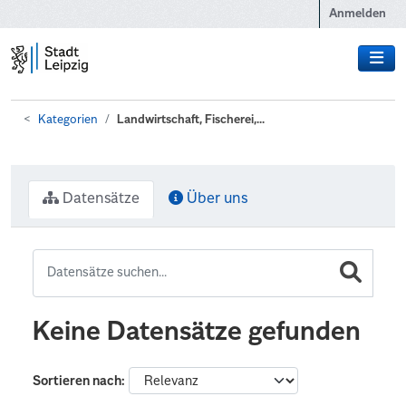
Zum Hauptinhalt wechseln
Anmelden
Kategorien
Landwirtschaft, Fischerei,...
Datensätze
Über uns
Keine Datensätze gefunden
Sortieren nach