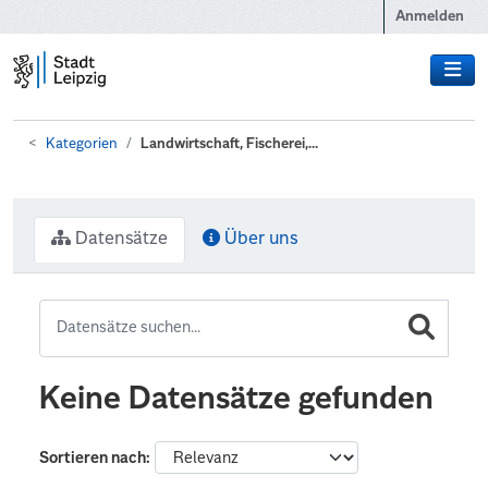
Zum Hauptinhalt wechseln
Anmelden
Kategorien
Landwirtschaft, Fischerei,...
Datensätze
Über uns
Keine Datensätze gefunden
Sortieren nach