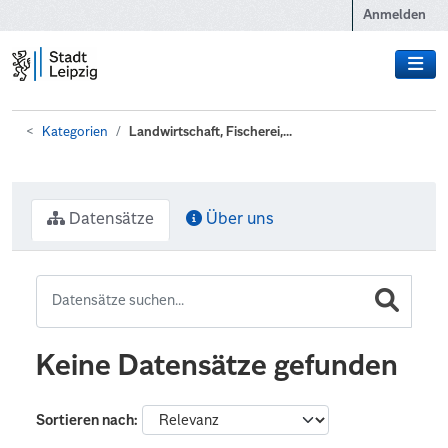
Zum Hauptinhalt wechseln
Anmelden
Kategorien
Landwirtschaft, Fischerei,...
Datensätze
Über uns
Keine Datensätze gefunden
Sortieren nach