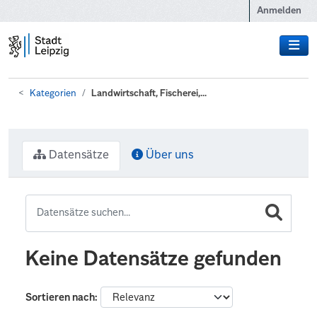
Zum Hauptinhalt wechseln
Anmelden
Kategorien
Landwirtschaft, Fischerei,...
Datensätze
Über uns
Keine Datensätze gefunden
Sortieren nach