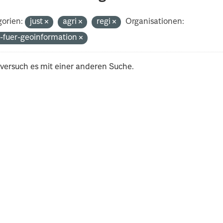
orien:
just
agri
regi
Organisationen:
-fuer-geoinformation
 versuch es mit einer anderen Suche.