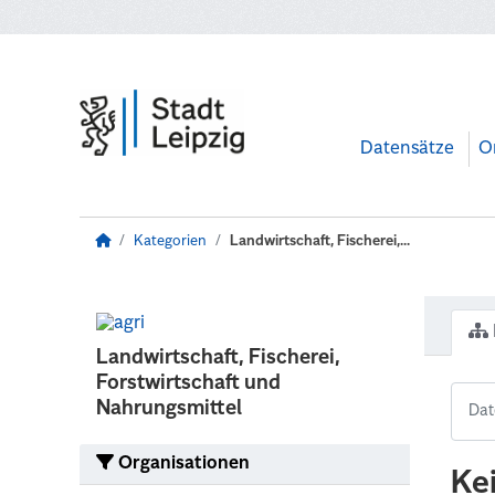
Zum Hauptinhalt wechseln
Datensätze
O
Kategorien
Landwirtschaft, Fischerei,...
Landwirtschaft, Fischerei,
Forstwirtschaft und
Nahrungsmittel
Organisationen
Ke