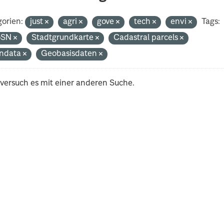
orien:
just
agri
gove
tech
envi
Tags:
oSN
Stadtgrundkarte
Cadastral parcels
ndata
Geobasisdaten
 versuch es mit einer anderen Suche.