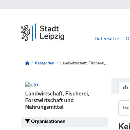
Zum Hauptinhalt wechseln
Datensätze
O
Kategorien
Landwirtschaft, Fischerei,...
Landwirtschaft, Fischerei,
Forstwirtschaft und
Nahrungsmittel
Organisationen
Ke