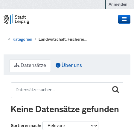
Zum Hauptinhalt wechseln
Anmelden
Kategorien
Landwirtschaft, Fischerei,...
Datensätze
Über uns
Keine Datensätze gefunden
Sortieren nach