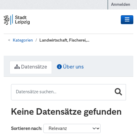
Zum Hauptinhalt wechseln
Anmelden
Kategorien
Landwirtschaft, Fischerei,...
Datensätze
Über uns
Keine Datensätze gefunden
Sortieren nach