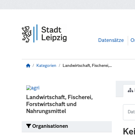
Zum Hauptinhalt wechseln
Datensätze
O
Kategorien
Landwirtschaft, Fischerei,...
Landwirtschaft, Fischerei,
Forstwirtschaft und
Nahrungsmittel
Organisationen
Ke