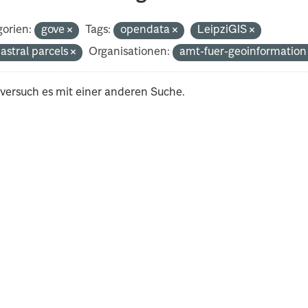
orien:
gove
Tags:
opendata
LeipziGIS
astral parcels
Organisationen:
amt-fuer-geoinformatio
 versuch es mit einer anderen Suche.